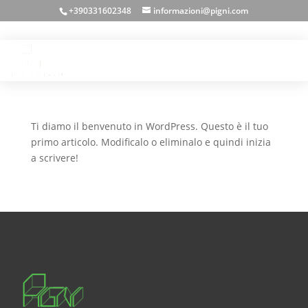
+390331602348
informazioni@pigni.com
Ciao mondo!
da
carlo
|
Nov 20, 2024
|
Non categorizzato
Ti diamo il benvenuto in WordPress. Questo è il tuo
primo articolo. Modificalo o eliminalo e quindi inizia
a scrivere!